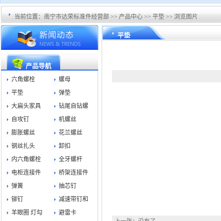
当前位置：
南宁市达荣标准件经营部
>>
产品中心
>>
平垫
>> 浏览图片
平垫
产品导航
六角螺栓
螺母
平垫
弹垫
大扁头家具
钻尾自钻螺
自攻钉
机螺丝
膨胀螺丝
花兰螺丝
钢丝扎头
卸扣
内六角螺栓
全牙螺杆
电柜连接件
桥架连接件
弹簧
抽芯钉
铆钉
减速带钉和
羊眼圈 灯勾
避雷卡