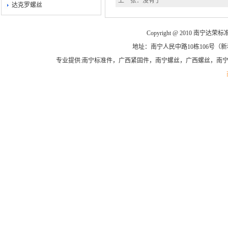
上一张：没有了
达克罗螺丝
Copyright @ 2010 南宁达荣标准
地址：南宁人民中路10栋106号（新和平商
专业提供:南宁标准件，广西紧固件，南宁螺丝，广西螺丝，南