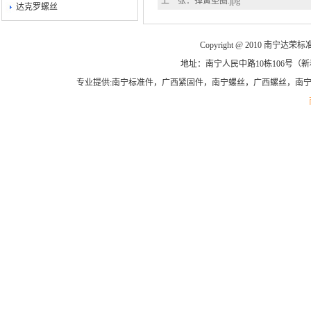
上一张：
弹簧垫圈.jpg
达克罗螺丝
Copyright @ 2010 南宁达荣标准
地址：南宁人民中路10栋106号（新和平商
专业提供:南宁标准件，广西紧固件，南宁螺丝，广西螺丝，南