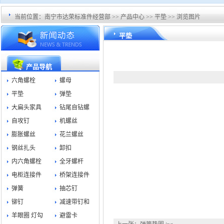
当前位置：
南宁市达荣标准件经营部
>>
产品中心
>>
平垫
>> 浏览图片
平垫
产品导航
六角螺栓
螺母
平垫
弹垫
大扁头家具
钻尾自钻螺
自攻钉
机螺丝
膨胀螺丝
花兰螺丝
钢丝扎头
卸扣
内六角螺栓
全牙螺杆
电柜连接件
桥架连接件
弹簧
抽芯钉
铆钉
减速带钉和
羊眼圈 灯勾
避雷卡