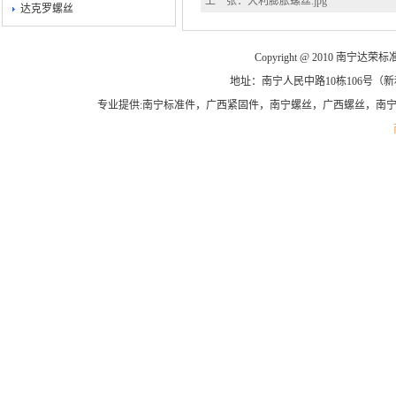
上一张：
大利膨胀螺丝.jpg
达克罗螺丝
Copyright @ 2010 南宁达荣标准
地址：南宁人民中路10栋106号（新和平商
专业提供:南宁标准件，广西紧固件，南宁螺丝，广西螺丝，南