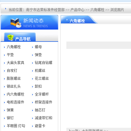
当前位置：
南宁市达荣标准件经营部
>>
产品中心
>>
六角螺栓
>> 浏览图片
六角螺栓
产品导航
六角螺栓
螺母
平垫
弹垫
大扁头家具
钻尾自钻螺
自攻钉
机螺丝
膨胀螺丝
花兰螺丝
钢丝扎头
卸扣
内六角螺栓
全牙螺杆
电柜连接件
桥架连接件
弹簧
抽芯钉
铆钉
减速带钉和
羊眼圈 灯勾
避雷卡