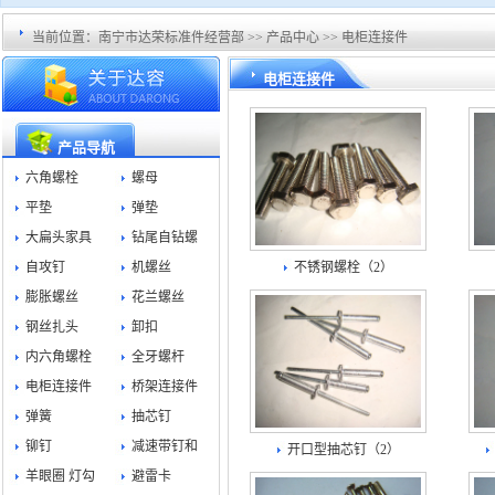
当前位置：
南宁市达荣标准件经营部
>>
产品中心
>>
电柜连接件
电柜连接件
产品导航
六角螺栓
螺母
平垫
弹垫
大扁头家具
钻尾自钻螺
自攻钉
机螺丝
不锈钢螺栓（2）
膨胀螺丝
花兰螺丝
钢丝扎头
卸扣
内六角螺栓
全牙螺杆
电柜连接件
桥架连接件
弹簧
抽芯钉
铆钉
减速带钉和
开口型抽芯钉（2）
羊眼圈 灯勾
避雷卡