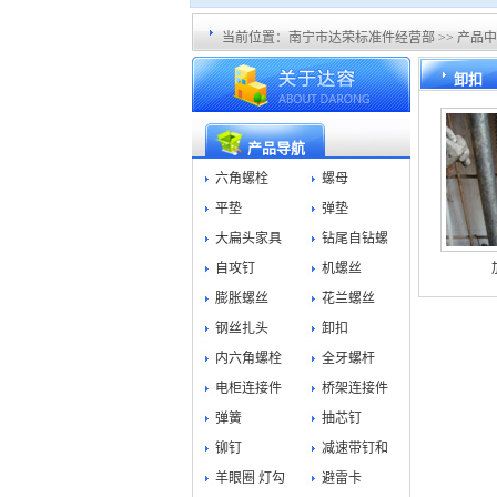
当前位置：
南宁市达荣标准件经营部
>>
产品中
卸扣
产品导航
六角螺栓
螺母
平垫
弹垫
大扁头家具
钻尾自钻螺
自攻钉
机螺丝
膨胀螺丝
花兰螺丝
钢丝扎头
卸扣
内六角螺栓
全牙螺杆
电柜连接件
桥架连接件
弹簧
抽芯钉
铆钉
减速带钉和
羊眼圈 灯勾
避雷卡