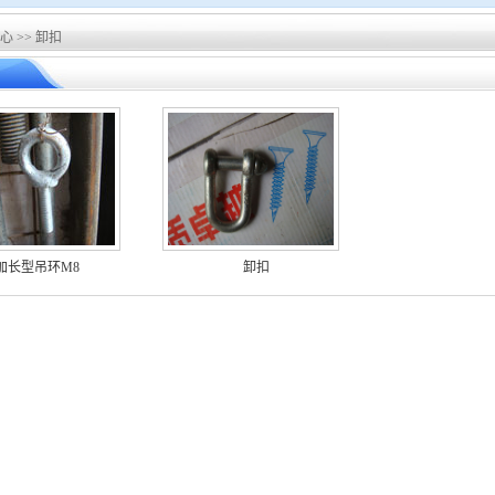
心
>>
卸扣
加长型吊环M8
卸扣